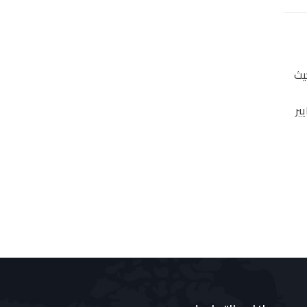
يث
ير