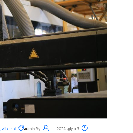
3 فبراير، 2024
By
admin
احدث الع