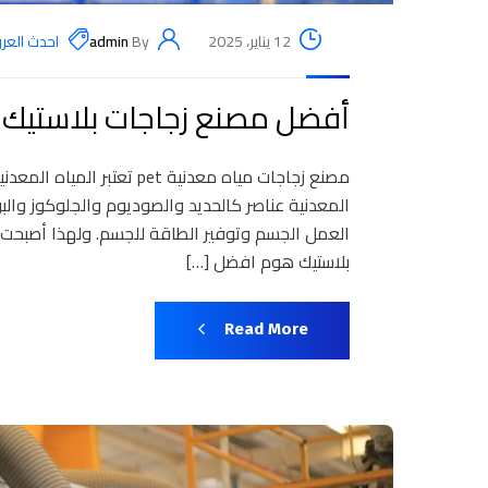
12 يناير، 2025
By
admin
احدث الع
أفضل مصنع زجاجات بلاستيك 
مصنع زجاجات مياه معدنية pet
المعدنية عناصر كالحديد والصوديوم والجلوكوز وال
العمل الجسم وتوفير الطاقة للجسم. ولهذا أصبحت ا
بلاستيك هوم افضل […]
Read More